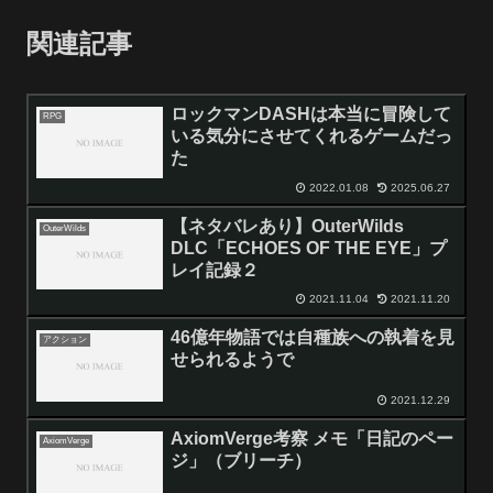
関連記事
ロックマンDASHは本当に冒険して
RPG
いる気分にさせてくれるゲームだっ
た
2022.01.08
2025.06.27
【ネタバレあり】OuterWilds
OuterWilds
DLC「ECHOES OF THE EYE」プ
レイ記録２
2021.11.04
2021.11.20
46億年物語では自種族への執着を見
アクション
せられるようで
2021.12.29
AxiomVerge考察 メモ「日記のペー
AxiomVerge
ジ」（ブリーチ）