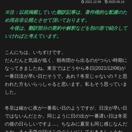
2021.12.06
2025.06.14
※注：以前掲載していた翻訳記事は、著作権的な配慮のた
め現在非公開とさせて頂いております。
今後は、翻訳部分の要約や解釈
などを
別の形で紹介して
いければと考えています。
こんにちは、いちすけです。
だんだんと気温が低く、朝布団から出るのがつらい時期に
なってきましたね。東京ではどうやら本日(2021/12/06)が
一番日没が早い日だそうで。あれ？冬至じゃないの？と思
われた方もいらっしゃると思います。私もそう思っていま
した。
冬至は確かに夜が一番長い日のようですが、日没が早い日
ではないんだとか。同じように日の出が一番遅い日は冬至
の後の日らしいですよ…。ちなみに夏至も同じ感じなんだ
とか…まぁ天気の話はこのぐらいにしておきましょうか。