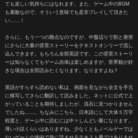
ても楽しい気持ちにはなれます。また、ゲーム中のBGM
も素敵なので、そういう意味でも是非プレイして頂きた
い……！
さらに、もう一つの難点なのですが、中盤辺りで割と唐突
にさらに大量の背景ストーリーをテキストオンリーで流し
込んできます。もちろん全部英語です。この背景ストーリ
ーは知らなくてもゲーム自体は楽しめますが、世界観が好
きな場合は全部読みたくなります。なりますよね？
英語がすらすら読めない私は、画面を見ながら全文を手元
に模写してさらに翻訳して読みました。ネットに公式で上
がっていることを期待しましたが、流石に見つかりません
でしたね……。ちなみにこちら、日本語にして大体５万字
程度と、ゲーム中に読むには中々しんどい量になります。
薄い小説くらいはありますね。少なくともノベルゲーでは
ないゲームの途中で急に読ませるテキスト量ではありませ