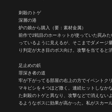
刺殺のトゲ
深層の港
炉の娘から購入（要：素材金属）
前作で2戦目のホーネットが使っていた罠み
っているように見えるが、そこまでダメージ
り判定が大き目のボス向け。攻撃を当てると
足止めの鋲
罪深き者の道
牢が下がってる部屋の右上の方でイベントクリ
マキビシを４つほど撒く。連続ヒットしなか
た刺殺のトゲと異なり、攻撃などで消えない
るようなボスに効果が高かった。私がスカー